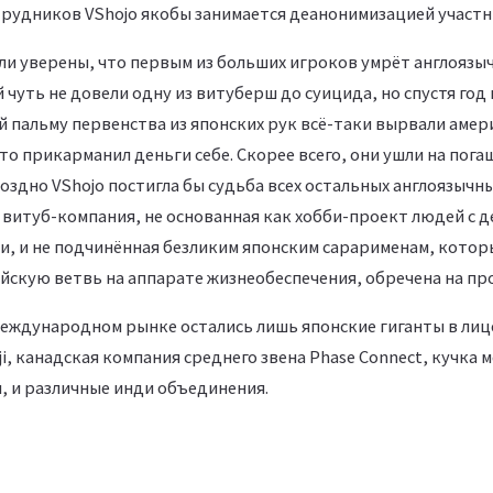
отрудников VShojo якобы занимается деанонимизацией участн
ли уверены, что первым из больших игроков умрёт англоязычна
чуть не довели одну из витуберш до суицида, но спустя год 
 пальму первенства из японских рук всё-таки вырвали амер
то прикарманил деньги себе. Скорее всего, они ушли на пога
поздно VShojo постигла бы судьба всех остальных англоязычн
витуб-компания, не основанная как хобби-проект людей с д
еи, и не подчинённая безликим японским сарарименам, котор
йскую ветвь на аппарате жизнеобеспечения, обречена на пр
международном рынке остались лишь японские гиганты в лице
ji, канадская компания среднего звена Phase Connect, кучка 
, и различные инди объединения.