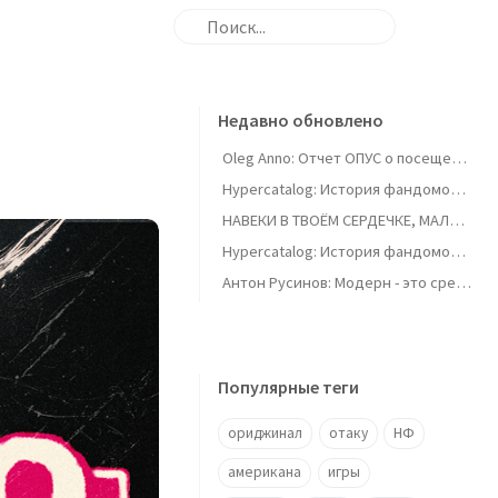
Недавно обновлено
Oleg Anno: Отчет ОПУС о посещении Тохофеста
Hypercatalog: История фандомов 5 - Немирова о ролевых играх
НАВЕКИ В ТВОЁМ СЕРДЕЧКЕ, МАЛЫШКА! Сжатое введение в глэм-метал
Hypercatalog: История фандомов 4 - Александр Козлов (КЛФ "Амальтея")
Антон Русинов: Модерн - это средние века
Популярные теги
ориджинал
отаку
НФ
американа
игры