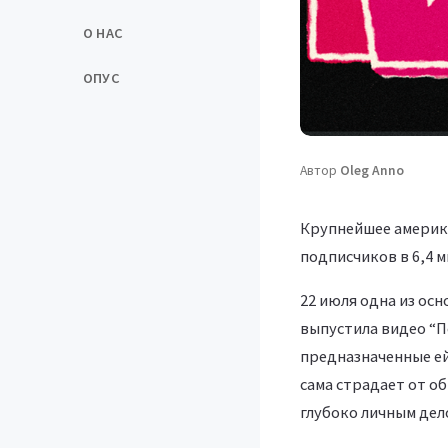
О НАС
ОПУС
Автор
Oleg Anno
Крупнейшее америка
подписчиков в 6,4 м
22 июля одна из осн
выпустила видео “По
предназначенные ей
сама страдает от о
глубоко личным дел