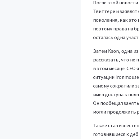
После этой новости 
Твиттере и заявлять
поколения, как это 
поэтому права на б
осталась одна участ
Затем Kson, одна и
рассказать, что не 
в этом месяце. CEO 
ситуации Ironmouse 
самому сократили за
имел доступа к пол
Он пообещал занять
могли продолжить р
Также стал известе
готовившиеся к деб