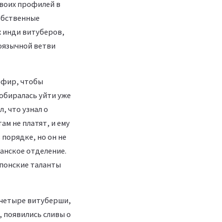
своих профилей в
собственные
х инди витуберов,
лоязычной ветви
 эфир, чтобы
собиралась уйти уже
, что узнал о
ам не платят, и ему
 порядке, но он не
анское отделение.
японские таланты
 четыре витуберши,
, появились сливы о