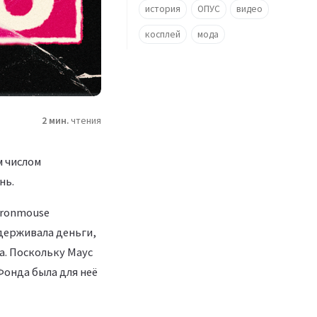
история
ОПУС
видео
косплей
мода
2 мин.
чтения
м числом
нь.
 Ironmouse
удерживала деньги,
а. Поскольку Маус
онда была для неё