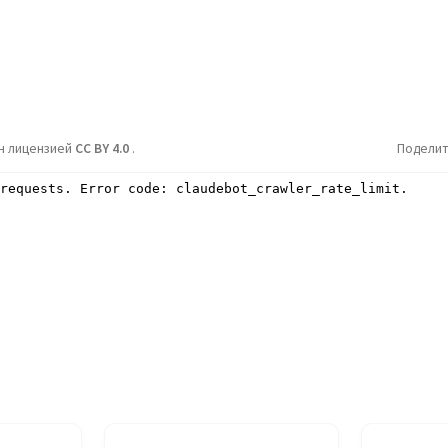
н лицензией
CC BY 4.0
.
Поделит