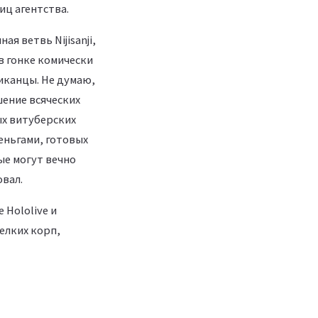
иц агентства.
я ветвь Nijisanji,
в гонке комически
иканцы. Не думаю,
шение всяческих
ых витуберских
еньгами, готовых
ые могут вечно
овал.
 Hololive и
мелких корп,