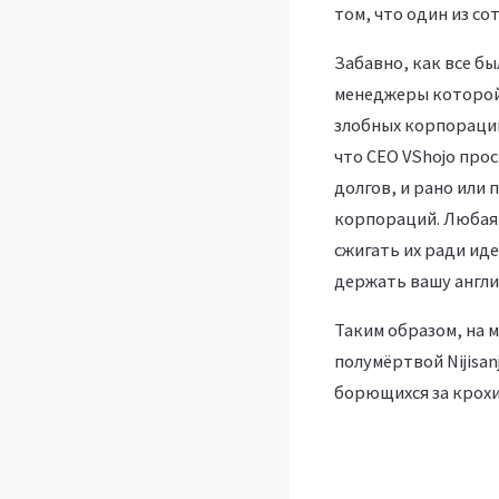
том, что один из с
Забавно, как все бы
менеджеры которой 
злобных корпораций
что СЕО VShojo прос
долгов, и рано или 
корпораций. Любая 
сжигать их ради ид
держать вашу англи
Таким образом, на 
полумёртвой Nijisan
борющихся за крохи