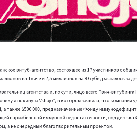
нское витуб-агентство, состоящее из 17 участников с общи
иллионов на Твиче и 7,5 миллионов на Ютубе, распалось за де
овательниц агентства и, по сути, лицо всего Твич-витубинга
чему я покинула Vshojo”, в котором заявила, что компания 
, а также $500 000, предназначенные Фонду иммунодефицит
бщей вариабельной иммунной недостаточности, поддержка Ф
ом, а не очередным благотворительным проектом.