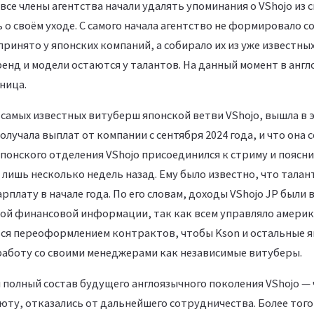
все члены агентства начали удалять упоминания о VShojo из 
 о своём уходе. С самого начала агентство не формировало 
принято у японских компаний, а собирало их из уже известны
ренд и модели остаются у талантов. На данный момент в анг
ница.
з самых известных витуберш японской ветви VShojo, вышла в
получала выплат от компании с сентября 2024 года, и что она 
японского отделения VShojo присоединился к стриму и пояснил
лишь несколько недель назад. Ему было известно, что талант
рплату в начале года. По его словам, доходы VShojo JP были в
ной финансовой информации, так как всем управляло америк
ся переоформлением контрактов, чтобы Kson и остальные 
аботу со своими менеджерами как независимые витуберы.
н полный состав будущего англоязычного поколения VShojo —
юту, отказались от дальнейшего сотрудничества. Более того