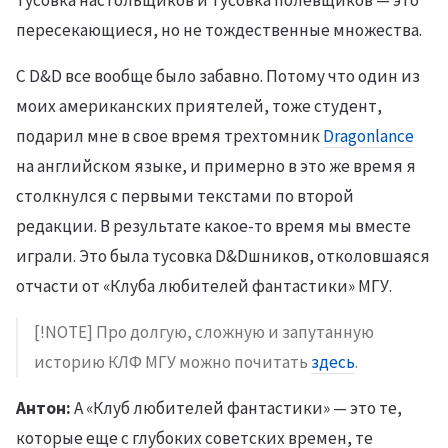
тусовка настольщиков и тусовка полевщиков — это
пересекающиеся, но не тождественные множества.
С D&D все вообще было забавно. Потому что один из
моих американских приятелей, тоже студент,
подарил мне в свое время трехтомник
Dragonlance
на английском языке, и примерно в это же время я
столкнулся с первыми текстами по второй
редакции. В результате какое-то время мы вместе
играли. Это была тусовка D&Dшников, отколовшаяся
отчасти от «Клуба любителей фантастики» МГУ.
[!NOTE] Про долгую, сложную и запутанную
историю КЛФ МГУ можно почитать
здесь
.
Антон:
А «Клуб любителей фантастики» — это те,
которые еще с глубоких советских времен, те