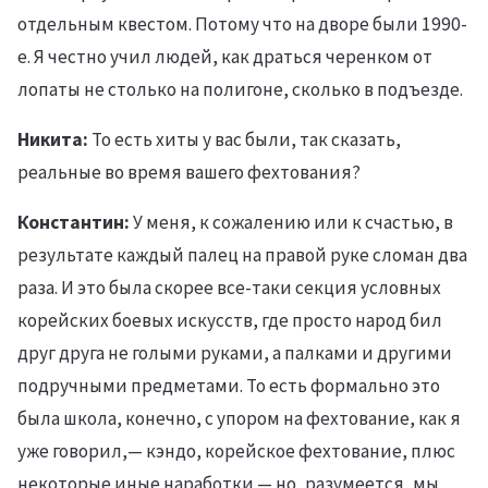
отдельным квестом. Потому что на дворе были 1990-
е. Я честно учил людей, как драться черенком от
лопаты не столько на полигоне, сколько в подъезде.
Никита:
То есть хиты у вас были, так сказать,
реальные во время вашего фехтования?
Константин:
У меня, к сожалению или к счастью, в
результате каждый палец на правой руке сломан два
раза. И это была скорее все-таки секция условных
корейских боевых искусств, где просто народ бил
друг друга не голыми руками, а палками и другими
подручными предметами. То есть формально это
была школа, конечно, с упором на фехтование, как я
уже говорил,— кэндо, корейское фехтование, плюс
некоторые иные наработки — но, разумеется, мы