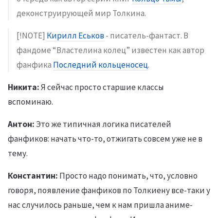
деконструирующей мир Толкина.
[!NOTE]
Кирилл Еськов
- писатель-фантаст. В
фандоме “Властелина колец” известен как автор
фанфика
Последний кольценосец
.
Никита:
Я сейчас просто старшие классы
вспоминаю.
Антон:
Это же типичная логика писателей
фанфиков: начать что-то, отжигать совсем уже не в
тему.
Константин:
Просто надо понимать, что, условно
говоря, появление фанфиков по Толкиену все-таки у
нас случилось раньше, чем к нам пришла аниме-