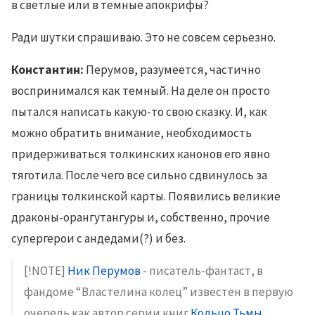
в светлые или в темные апокрифы?
Ради шутки спрашиваю. Это не совсем серьезно.
Константин:
Перумов, разумеется, частично
воспринимался как темный. На деле он просто
пытался написать какую-то свою сказку. И, как
можно обратить внимание, необходимость
придерживаться толкинских канонов его явно
тяготила. После чего все сильно сдвинулось за
границы толкинской карты. Появились великие
драконы-орангутангуры и, собственно, прочие
супергерои с андедами(?) и без.
[!NOTE]
Ник Перумов
- писатель-фантаст, в
фандоме “Властелина колец” известен в первую
очередь как автор серии книг
Кольцо Тьмы
,