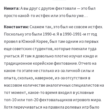
Никита:
А вы друг с другом фехтовали — это был
просто какой-то истфех или это было уже…
Константин:
Скажем так, это был не совсем истфех.
Поскольку это были 1990-е. Я в 1990-1991-м гг год
провел в Южной Корее, был там одним из первых
еще советских студентов, которые поехали туда
учиться. И там я довольно плотно изучал кэндо и
традиционное корейское фехтование. Отчего на
каком-то этапе не столько из-за личной силы и
опыта, сколько, наверное, из-за отсутствия в
массовом количестве аналогичных специалистов на
тот момент, какое-то время входил в условные
топ-10 или топ-20 фехтовальщиков игрового мира.
Хотя переучиваться на правила ролевых игр было