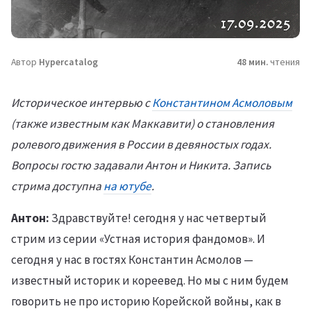
Автор
Hypercatalog
48 мин.
чтения
Историческое интервью с
Константином Асмоловым
(также известным как Маккавити) о становления
ролевого движения в России в девяностых годах.
Вопросы гостю задавали Антон и Никита. Запись
стрима доступна
на ютубе
.
Антон:
Здравствуйте! сегодня у нас четвертый
стрим из серии «Устная история фандомов». И
сегодня у нас в гостях Константин Асмолов —
известный историк и кореевед. Но мы с ним будем
говорить не про историю Корейской войны, как в