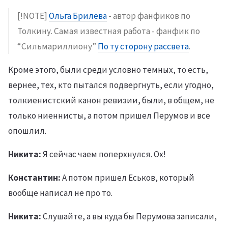
[!NOTE]
Ольга Брилева
- автор фанфиков по
Толкину. Самая известная работа - фанфик по
“Сильмариллиону”
По ту сторону рассвета
.
Кроме этого, были среди условно темных, то есть,
вернее, тех, кто пытался подвергнуть, если угодно,
толкиенистский канон ревизии, были, в общем, не
только ниеннисты, а потом пришел Перумов и все
опошлил.
Никита:
Я сейчас чаем поперхнулся. Ох!
Константин:
А потом пришел Еськов, который
вообще написал не про то.
Никита:
Слушайте, а вы куда бы Перумова записали,