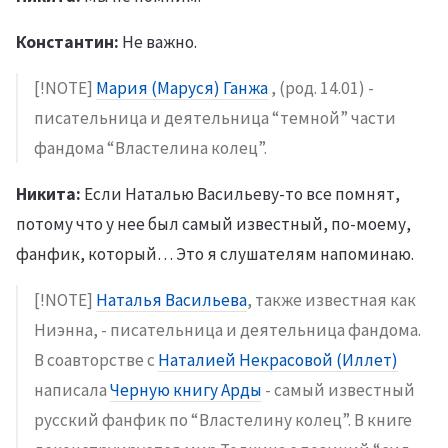
Константин:
Не важно.
[!NOTE]
Мария (Маруся) Ганжа
, (род. 14.01) -
писательница и деятельница “темной” части
фандома “Властелина колец”.
Никита:
Если Наталью Васильеву-то все помнят,
потому что у нее был самый известный, по-моему,
фанфик, который… Это я слушателям напоминаю.
[!NOTE]
Наталья Васильева
, также известная как
Ниэнна, - писательница и деятельница фандома.
В соавторстве с
Наталией Некрасовой (Иллет)
написала
Черную книгу Арды
- самый известный
русский фанфик по “Властелину колец”. В книге