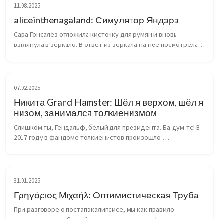
11.08.2025
aliceinthenagaland: Симулятор Яндэрэ
Сара Гонсалез отложила кисточку для румян и вновь 
взглянула в зеркало. В ответ из зеркала на неё посмотрела 
Аяно Никайдо – ученица 3 класса старшей школы Засутонцу. 
Умилительно-жутковатая большегла...
07.02.2025
Никита Grand Hamster: Шёл я верхом, шёл я
низом, занимался толкиенизмом
Слишком ты, Гендальф, белый для президента. Ба-дум-тс! В 
2017 году в фандоме толкиенистов произошло 
историческое событие. Кристофер Толкиен, сын и 
продолжатель дела Профессора, в возрасте 93 года ...
31.01.2025
Γρηγόριος Μιχαήλ: Оптимистическая Труба
При разговоре о постапокалипсисе, мы как правило 