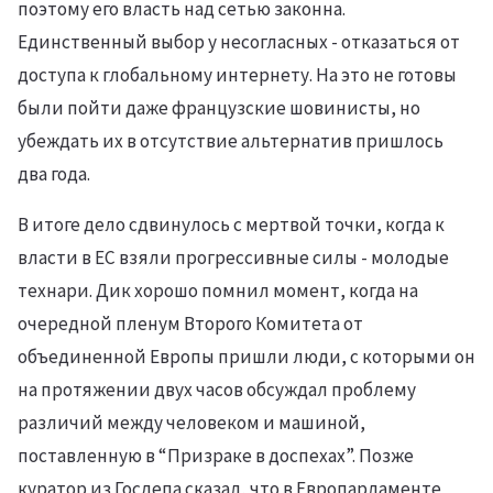
поэтому его власть над сетью законна.
Единственный выбор у несогласных - отказаться от
доступа к глобальному интернету. На это не готовы
были пойти даже французские шовинисты, но
убеждать их в отсутствие альтернатив пришлось
два года.
В итоге дело сдвинулось с мертвой точки, когда к
власти в ЕС взяли прогрессивные силы - молодые
технари. Дик хорошо помнил момент, когда на
очередной пленум Второго Комитета от
объединенной Европы пришли люди, с которыми он
на протяжении двух часов обсуждал проблему
различий между человеком и машиной,
поставленную в “Призраке в доспехах”. Позже
куратор из Госдепа сказал, что в Европарламенте