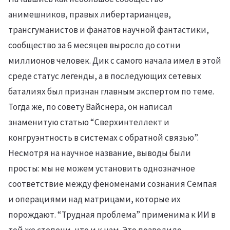
анимешников, правых либертарианцев,
трансгуманистов и фанатов научной фантастики,
сообщество за 6 месяцев выросло до сотни
миллионов человек. Дик с самого начала имел в этой
среде статус легенды, а в последующих сетевых
баталиях был признан главным экспертом по теме.
Тогда же, по совету Вайснера, он написал
знаменитую статью “Сверхинтеллект и
конгруэнтность в системах с обратной связью”.
Несмотря на научное название, выводы были
просты: мы не можем установить однозначное
соответствие между феноменами сознания Семпая
и операциями над матрицами, которые их
порождают. “Трудная проблема” применима к ИИ в
той же степени, что и к нам. Это позволило