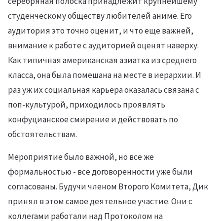
серебряная полоска принадлежит крупнейшему
студенческому обществу любителей аниме. Его
аудитория это точно оценит, и что еще важней,
внимание к работе с аудиторией оценят наверху.
Как типичная американская азиатка из среднего
класса, она была помешана на месте в иерархии. И
раз уж их социальная карьера оказалась связана с
поп-культурой, приходилось проявлять
конфуцианское смирение и действовать по
обстоятельствам.
Мероприятие было важной, но все же
формальностью - все договоренности уже были
согласованы. Будучи членом Второго Комитета, Дик
принял в этом самое деятельное участие. Они с
коллегами работали над Протоколом на