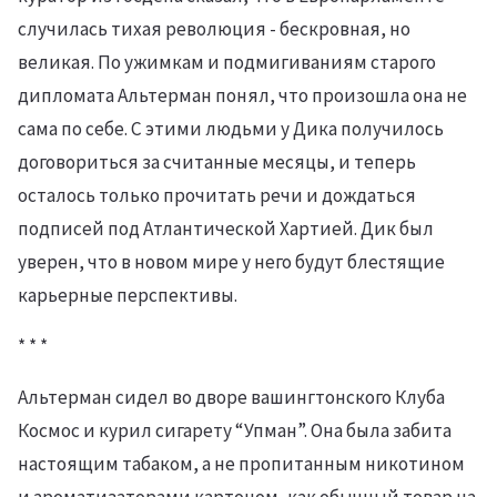
случилась тихая революция - бескровная, но
великая. По ужимкам и подмигиваниям старого
дипломата Альтерман понял, что произошла она не
сама по себе. С этими людьми у Дика получилось
договориться за считанные месяцы, и теперь
осталось только прочитать речи и дождаться
подписей под Атлантической Хартией. Дик был
уверен, что в новом мире у него будут блестящие
карьерные перспективы.
* * *
Альтерман сидел во дворе вашингтонского Клуба
Космос и курил сигарету “Упман”. Она была забита
настоящим табаком, а не пропитанным никотином
и ароматизаторами картоном, как обычный товар на