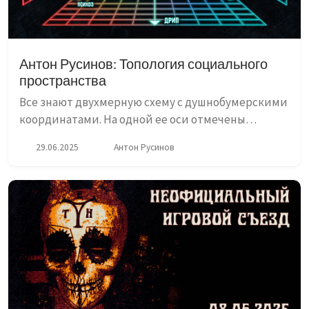
Антон Русинов: Топология социального
пространства
Все знают двухмерную схему с душнобумерскими
координатами. На одной ее оси отмечены
политические взгляды (либертарианство <->
29.06.2025
Антон Русинов
авторитаризм), на другой - экономические
(капитализм <-> со...