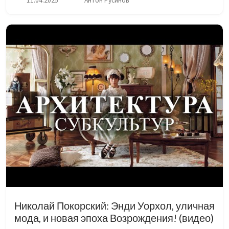
11.04.2025
Антон Русинов
итоге за 3 часа даже написали луп в стиле
космического диско (или типа того)...
Николай Покорский: Энди Уорхол, уличная
мода, и новая эпоха Возрождения! (видео)