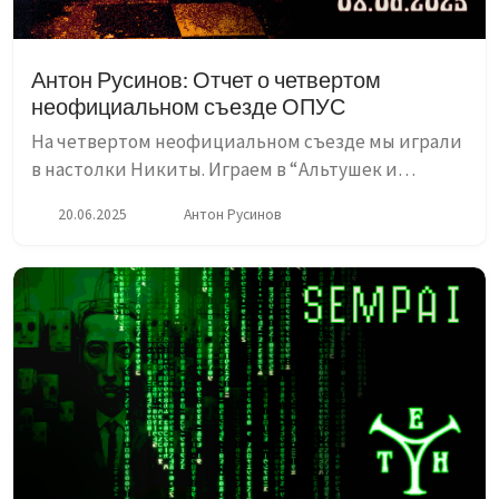
Антон Русинов: Отчет о четвертом
неофициальном съезде ОПУС
На четвертом неофициальном съезде мы играли
в настолки Никиты. Играем в “Альтушек и
скуфов”. Ребята играют в “Гиперастероиды”, а я
20.06.2025
Антон Русинов
подписываю профсоюзный мерч восторженным
фанатам. Вторая ч...