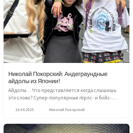
Николай Покорский: Андеграундные
айдолы из Японии!
Айдолы… Что представляется когда слышишь
это слово? Супер-популярные гёрлс- и бойс-
бэнды, их сладкие хиты во всех примерочных
16.04.2025
Николай Покорский
одежды крупных торговых центров. Попса от
которой не спрятаться не скр...