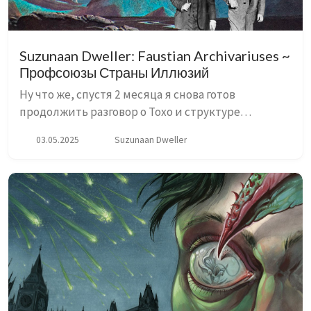
Suzunaan Dweller: Faustian Archivariuses ~
Профсоюзы Страны Иллюзий
Ну что же, спустя 2 месяца я снова готов
продолжить разговор о Тохо и структуре
фандома. В прошлой статье я рассказывал о том
03.05.2025
Suzunaan Dweller
как люди заражаются благодаря
распространителям контента на различных п...