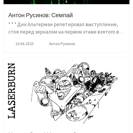
Антон Русинов: Семпай
* * * Дик Альтерман репетировал выступление,
стоя перед зеркалом на первом этаже взятого в
ипотеку особняка. Отражение выглядело как
18.06.2025
Антон Русинов
типичный лысеющий айтишник с дурацкой
бородкой, впервые с выпус...