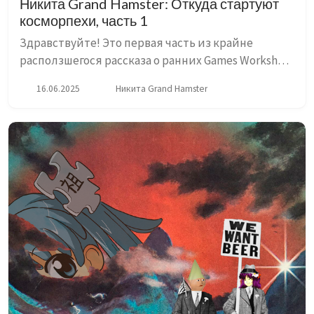
Никита Grand Hamster: Откуда стартуют
косморпехи, часть 1
Здравствуйте! Это первая часть из крайне
расползшегося рассказа о ранних Games Workshop.
То, что было задумано как просто демонстрация
16.06.2025
Никита Grand Hamster
старых картинок, миниатюрок и рассказов
разных компрометирующи...