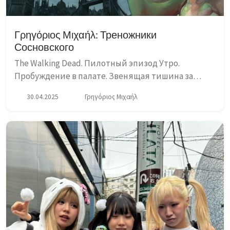
Γρηγόριος Μιχαήλ: Треножники
Сосновского
The Walking Dead. Пилотный эпизод Утро.
Пробуждение в палате. Звенящая тишина за
дверью. Одинокий пациент, отчаявшись
30.04.2025
Γρηγόριος Μιχαήλ
докричаться медсестер и санитаров, опираясь на
капельницу, как на ходунки проб...